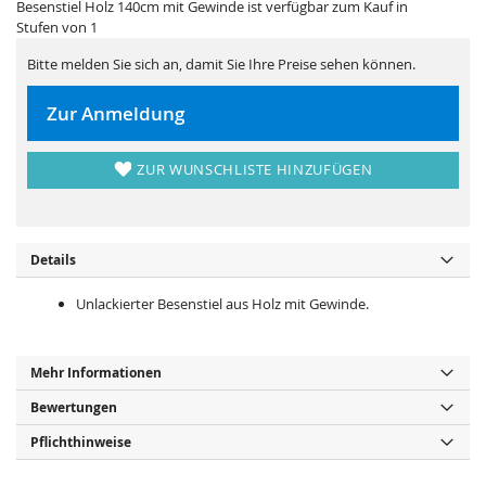
r
s
Besenstiel Holz 140cm mit Gewinde ist verfügbar zum Kauf in
i
p
Stufen von 1
n
r
g
i
e
n
Bitte melden Sie sich an, damit Sie Ihre Preise sehen können.
n
g
e
n
Zur Anmeldung
ZUR WUNSCHLISTE HINZUFÜGEN
Details
Unlackierter Besenstiel aus Holz mit Gewinde.
Mehr Informationen
Bewertungen
Pflichthinweise