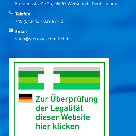
Friedensstraße 2b, 06667 Weißenfels Deutschland
Telefon
+49 (0) 3443 - 339 87 - 0
Email
shop@sternwaschmittel.de