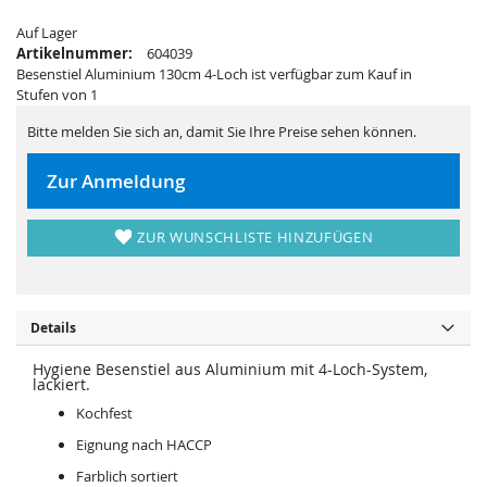
s
i
p
e
Auf Lager
r
s
i
p
Artikelnummer:
604039
n
r
Besenstiel Aluminium 130cm 4-Loch ist verfügbar zum Kauf in
g
i
e
n
Stufen von 1
n
g
e
Bitte melden Sie sich an, damit Sie Ihre Preise sehen können.
n
Zur Anmeldung
ZUR WUNSCHLISTE HINZUFÜGEN
Details
Hygiene Besenstiel aus Aluminium mit 4-Loch-System,
lackiert.
Kochfest
Eignung nach HACCP
Farblich sortiert