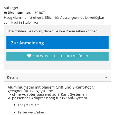
s
i
p
e
Auf Lager
r
s
i
p
Artikelnummer:
604072
n
r
Haug Aluminiumstiel weiß 150cm für Aussengewinde ist verfügbar
g
i
e
n
zum Kauf in Stufen von 1
n
g
e
Bitte melden Sie sich an, damit Sie Ihre Preise sehen können.
n
Zur Anmeldung
ZUR WUNSCHLISTE HINZUFÜGEN
Details
Aluminiumstiel mit blauem Griff und 8-Kant-Kopf,
geeignet für Haugsysteme.
-> ohne Adapter passend zu 8-Kant-Systemen
-> passender Adapter nötig für 6-Kant-System
Länge: 150 cm
Farbe: weiß/silber