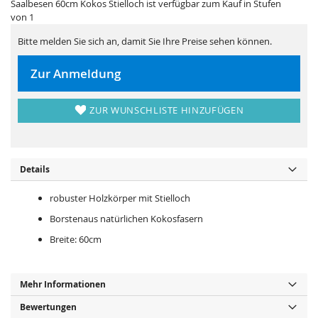
r
s
Saalbesen 60cm Kokos Stielloch ist verfügbar zum Kauf in Stufen
i
p
von 1
n
r
g
i
e
n
Bitte melden Sie sich an, damit Sie Ihre Preise sehen können.
n
g
e
n
Zur Anmeldung
ZUR WUNSCHLISTE HINZUFÜGEN
Details
robuster Holzkörper mit Stielloch
Borstenaus natürlichen Kokosfasern
Breite: 60cm
Mehr Informationen
Bewertungen