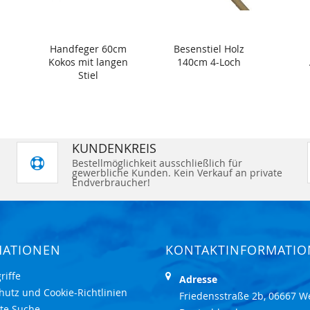
Handfeger 60cm
Besenstiel Holz
Kokos mit langen
140cm 4-Loch
Stiel
KUNDENKREIS
Bestellmöglichkeit ausschließlich für
gewerbliche Kunden. Kein Verkauf an private
Endverbraucher!
MATIONEN
KONTAKTINFORMATI
riffe
Adresse
hutz und Cookie-Richtlinien
Friedensstraße 2b, 06667 W
rte Suche