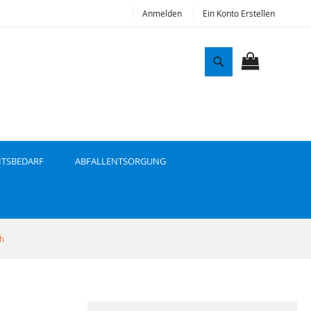
Anmelden
Ein Konto Erstellen
S
u
MEIN WAR
c
h
e
ITSBEDARF
ABFALLENTSORGUNG
h