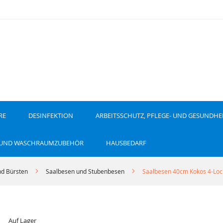
RE
DESINFEKTION
ARBEITSSCHUTZ, PFLEGE- UND GESUNDHE
 UND WASCHRAUMZUBEHÖR
HAUSBEDARF
d Bürsten
Saalbesen und Stubenbesen
Saalbesen 40cm Kokos 4-Loc
Auf Lager