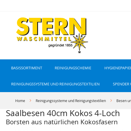
D
i
r
e
k
t
z
u
m
I
n
h
a
l
t
BASISSORTIMENT
REINIGUNGSCHEMIE
HYGIENEPAPIE
REINIGUNGSSYSTEME UND REINIGUNGSTEXTILIEN
SPENDER
Home
Reinigungssysteme und Reinigungstextilien
Besen un
Saalbesen 40cm Kokos 4-Loch
Borsten aus natürlichen Kokosfasern
Z
Z