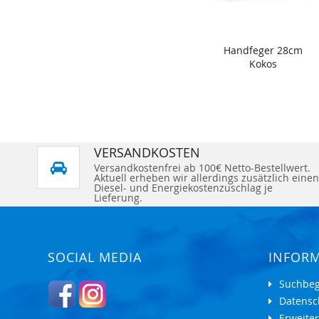
Handfeger 28cm
Kokos
VERSANDKOSTEN
Versandkostenfrei ab 100€ Netto-Bestellwert.
Aktuell erheben wir allerdings zusätzlich einen
Diesel- und Energiekostenzuschlag je
Lieferung.
SOCIAL MEDIA
INFOR
Suchbeg
Datensc
Erweite