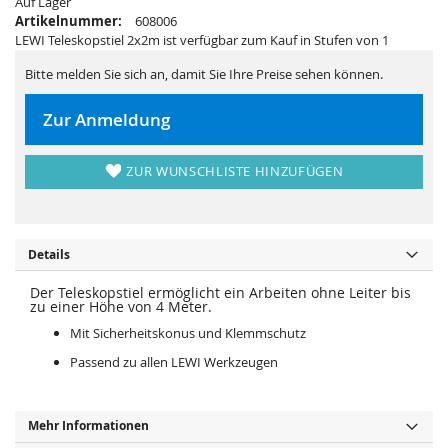
Auf Lager
r
s
i
p
Artikelnummer:
608006
n
r
LEWI Teleskopstiel 2x2m ist verfügbar zum Kauf in Stufen von 1
g
i
e
n
n
g
Bitte melden Sie sich an, damit Sie Ihre Preise sehen können.
e
n
Zur Anmeldung
ZUR WUNSCHLISTE HINZUFÜGEN
Details
Der Teleskopstiel ermöglicht ein Arbeiten ohne Leiter bis
zu einer Höhe von 4 Meter.
Mit Sicherheitskonus und Klemmschutz
Passend zu allen LEWI Werkzeugen
Mehr Informationen