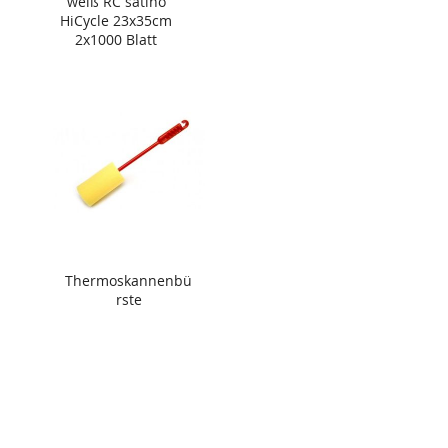
weiß RC satino
HiCycle 23x35cm
2x1000 Blatt
Thermoskannenbü
rste