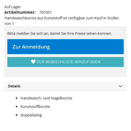
i
e
e
r
Auf Lager
s
i
Artikelnummer:
701051
p
e
r
s
Handwaschbürste aus Kunststoff ist verfügbar zum Kauf in Stufen
i
p
von 1
n
r
g
i
e
n
Bitte melden Sie sich an, damit Sie Ihre Preise sehen können.
n
g
e
n
Zur Anmeldung
ZUR WUNSCHLISTE HINZUFÜGEN
Details
Handwasch- und Nagelbürste
Kunststoffborste
doppelseitig