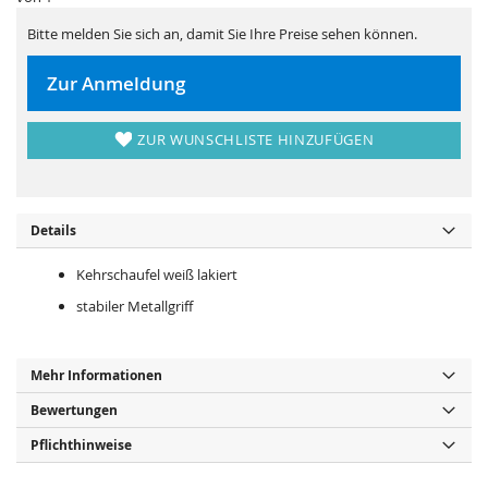
n
r
g
i
e
n
Bitte melden Sie sich an, damit Sie Ihre Preise sehen können.
n
g
e
n
Zur Anmeldung
ZUR WUNSCHLISTE HINZUFÜGEN
Details
Kehrschaufel weiß lakiert
stabiler Metallgriff
Mehr Informationen
Bewertungen
Pflichthinweise