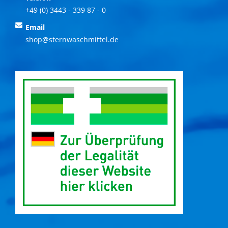
+49 (0) 3443 - 339 87 - 0
Email
shop@sternwaschmittel.de