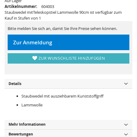
Auf Lager
r
s
i
p
Artikelnummer:
604003
n
r
Staubwedel mitTeleskopstiel Lammwolle 90cm ist verfügbar zum
g
i
e
n
Kauf in Stufen von 1
n
g
e
Bitte melden Sie sich an, damit Sie Ihre Preise sehen können.
n
Zur Anmeldung
ZUR WUNSCHLISTE HINZUFÜGEN
Details
Staubwedel mit ausziehbarem Kunststoffgriff
Lammwolle
Mehr Informationen
Bewertungen