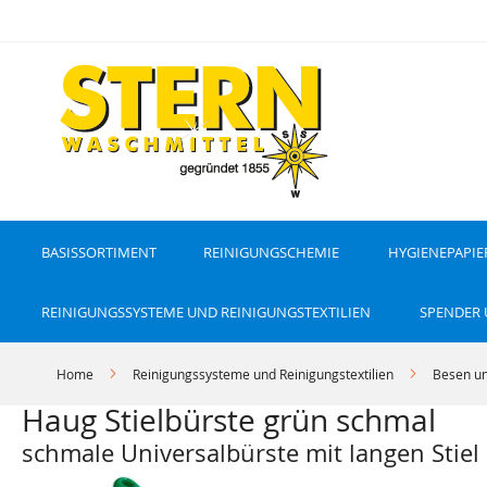
D
i
r
e
k
t
z
u
m
I
n
h
a
l
t
BASISSORTIMENT
REINIGUNGSCHEMIE
HYGIENEPAPIE
REINIGUNGSSYSTEME UND REINIGUNGSTEXTILIEN
SPENDER
Home
Reinigungssysteme und Reinigungstextilien
Besen un
Haug Stielbürste grün schmal
schmale Universalbürste mit langen Stiel
Z
Z