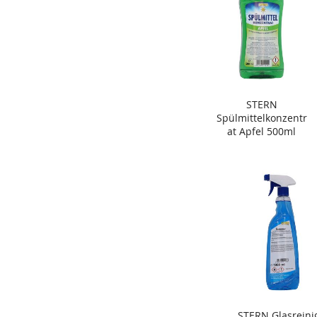
STERN
Spülmittelkonzentr
at Apfel 500ml
STERN Glasreini