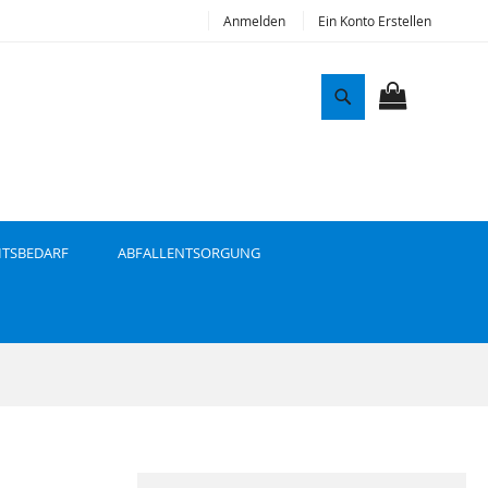
Anmelden
Ein Konto Erstellen
S
u
MEIN WAR
c
h
e
ITSBEDARF
ABFALLENTSORGUNG