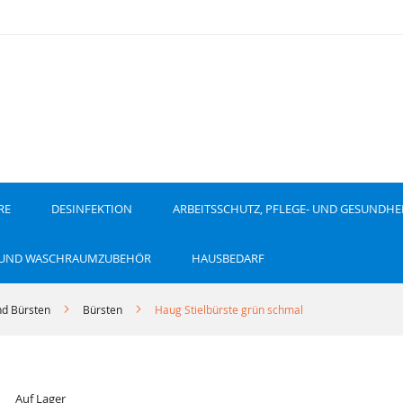
RE
DESINFEKTION
ARBEITSSCHUTZ, PFLEGE- UND GESUNDHE
 UND WASCHRAUMZUBEHÖR
HAUSBEDARF
d Bürsten
Bürsten
Haug Stielbürste grün schmal
Auf Lager