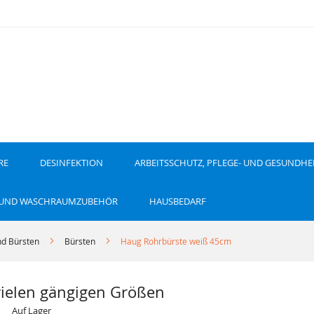
RE
DESINFEKTION
ARBEITSSCHUTZ, PFLEGE- UND GESUNDHE
 UND WASCHRAUMZUBEHÖR
HAUSBEDARF
d Bürsten
Bürsten
Haug Rohrbürste weiß 45cm
vielen gängigen Größen
Auf Lager