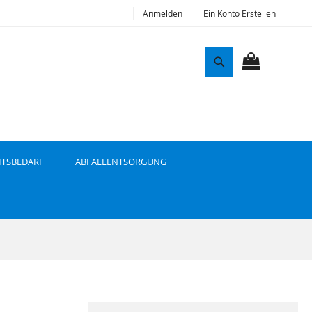
Anmelden
Ein Konto Erstellen
S
u
MEIN WAR
c
h
e
ITSBEDARF
ABFALLENTSORGUNG