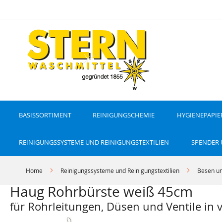
D
i
r
e
k
t
z
u
m
I
n
h
a
l
t
BASISSORTIMENT
REINIGUNGSCHEMIE
HYGIENEPAPIE
REINIGUNGSSYSTEME UND REINIGUNGSTEXTILIEN
SPENDER
Home
Reinigungssysteme und Reinigungstextilien
Besen un
Haug Rohrbürste weiß 45cm
für Rohrleitungen, Düsen und Ventile in 
Z
Z