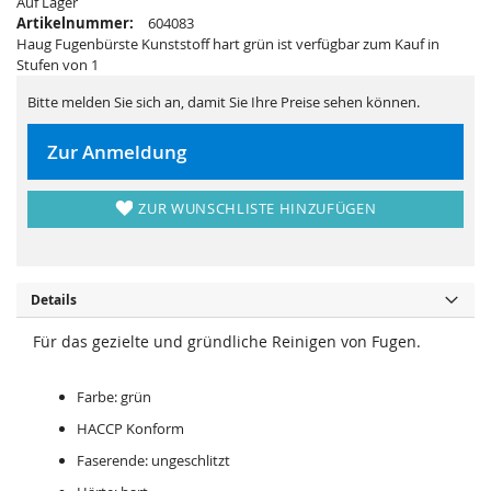
Auf Lager
r
s
i
p
Artikelnummer:
604083
n
r
Haug Fugenbürste Kunststoff hart grün ist verfügbar zum Kauf in
g
i
e
n
Stufen von 1
n
g
e
Bitte melden Sie sich an, damit Sie Ihre Preise sehen können.
n
Zur Anmeldung
ZUR WUNSCHLISTE HINZUFÜGEN
Details
Für das gezielte und gründliche Reinigen von Fugen.
Farbe: grün
HACCP Konform
Faserende: ungeschlitzt