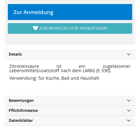
r
s
i
p
n
r
Zur Anmeldung
g
i
e
n
n
g
e
ZUR WUNSCHLISTE HINZUFÜGEN
n
Details
Zitronensäure ist ein zugelassener
Lebensmittelzusatzstoff nach dem LMBG (E 330).
Verwendung: für Küche, Bad und Haushalt
Bewertungen
Pflichthinweise
Datenblätter