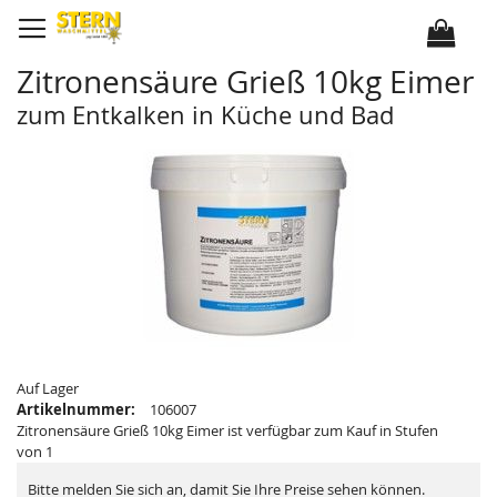
D
i
r
e
k
Zitronensäure Grieß 10kg Eimer
t
z
u
zum Entkalken in Küche und Bad
m
I
Z
Z
n
u
u
h
m
m
a
E
A
l
n
n
t
d
f
e
a
d
n
e
g
r
d
B
e
i
r
l
B
d
i
e
l
r
d
g
e
a
r
Auf Lager
l
g
Artikelnummer:
106007
e
a
r
l
Zitronensäure Grieß 10kg Eimer ist verfügbar zum Kauf in Stufen
i
e
von 1
e
r
s
i
p
e
Bitte melden Sie sich an, damit Sie Ihre Preise sehen können.