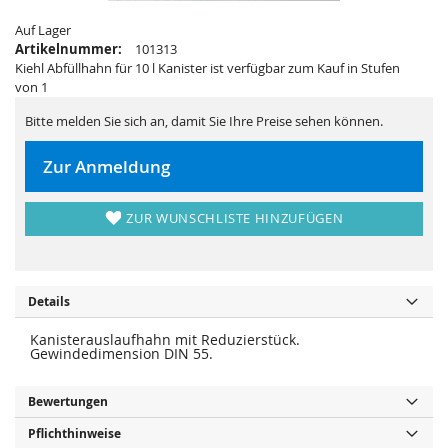
s
i
p
e
Auf Lager
r
s
i
p
Artikelnummer:
101313
n
r
Kiehl Abfüllhahn für 10 l Kanister ist verfügbar zum Kauf in Stufen
g
i
e
n
von 1
n
g
e
Bitte melden Sie sich an, damit Sie Ihre Preise sehen können.
n
Zur Anmeldung
ZUR WUNSCHLISTE HINZUFÜGEN
Details
Kanisterauslaufhahn mit Reduzierstück.
Gewindedimension DIN 55.
Bewertungen
Pflichthinweise