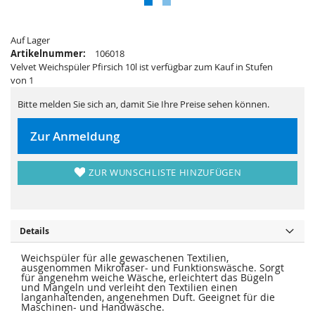
s
i
p
e
r
s
i
p
n
Auf Lager
r
g
i
Artikelnummer:
106018
e
n
Velvet Weichspüler Pfirsich 10l ist verfügbar zum Kauf in Stufen
n
g
e
von 1
n
Bitte melden Sie sich an, damit Sie Ihre Preise sehen können.
Zur Anmeldung
ZUR WUNSCHLISTE HINZUFÜGEN
Details
Weichspüler für alle gewaschenen Textilien,
ausgenommen Mikrofaser- und Funktionswäsche. Sorgt
für angenehm weiche Wäsche, erleichtert das Bügeln
und Mangeln und verleiht den Textilien einen
langanhaltenden, angenehmen Duft. Geeignet für die
Maschinen- und Handwäsche.