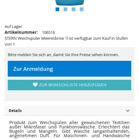
i
e
e
r
s
i
p
e
r
s
i
p
n
Auf Lager
r
g
i
Artikelnummer:
106516
e
n
STERN Weichspüler Meeresbrise 1l ist verfügbar zum Kauf in Stufen
n
g
e
von 1
n
Bitte melden Sie sich an, damit Sie Ihre Preise sehen können.
Zur Anmeldung
ZUR WUNSCHLISTE HINZUFÜGEN
Details
Produkt zum Weichspülen aller gewaschenen Textilien
außer Mikrofaser und Funktionswäsche. Erleichtert das
Bügeln und Mangeln. Gibt Wäsche langanhaltenden,
angenehmen Duft. Für Maschinen- und Handwäsche