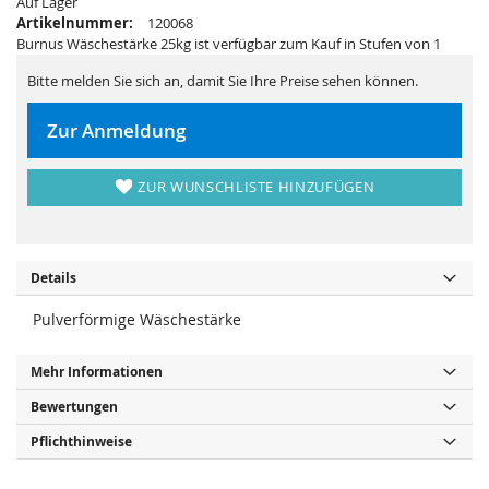
Auf Lager
r
s
i
p
Artikelnummer:
120068
n
r
Burnus Wäschestärke 25kg ist verfügbar zum Kauf in Stufen von 1
g
i
e
n
n
g
Bitte melden Sie sich an, damit Sie Ihre Preise sehen können.
e
n
Zur Anmeldung
ZUR WUNSCHLISTE HINZUFÜGEN
Details
Pulverförmige Wäschestärke
Mehr Informationen
Bewertungen
Pflichthinweise