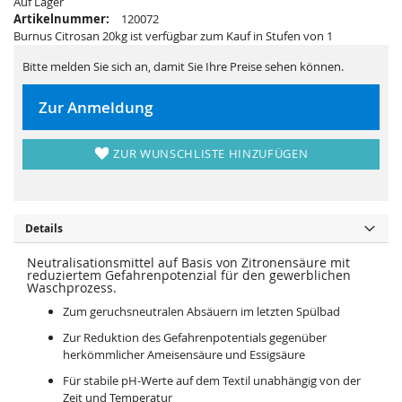
Auf Lager
r
s
i
p
Artikelnummer:
120072
n
r
Burnus Citrosan 20kg ist verfügbar zum Kauf in Stufen von 1
g
i
e
n
n
g
Bitte melden Sie sich an, damit Sie Ihre Preise sehen können.
e
n
Zur Anmeldung
ZUR WUNSCHLISTE HINZUFÜGEN
Details
Neutralisationsmittel auf Basis von Zitronensäure mit
reduziertem Gefahrenpotenzial für den gewerblichen
Waschprozess.
Zum geruchsneutralen Absäuern im letzten Spülbad
Zur Reduktion des Gefahrenpotentials gegenüber
herkömmlicher Ameisensäure und Essigsäure
Für stabile pH-Werte auf dem Textil unabhängig von der
Zeit und Temperatur