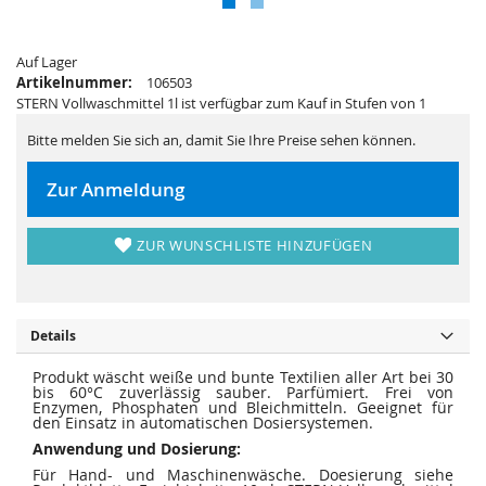
s
i
p
e
r
s
i
p
n
Auf Lager
r
g
i
Artikelnummer:
106503
e
n
STERN Vollwaschmittel 1l ist verfügbar zum Kauf in Stufen von 1
n
g
e
n
Bitte melden Sie sich an, damit Sie Ihre Preise sehen können.
Zur Anmeldung
ZUR WUNSCHLISTE HINZUFÜGEN
Details
Produkt wäscht weiße und bunte Textilien aller Art bei 30
bis 60°C zuverlässig sauber. Parfümiert. Frei von
Enzymen, Phosphaten und Bleichmitteln. Geeignet für
den Einsatz in automatischen Dosiersystemen.
Anwendung und Dosierung:
Für Hand- und Maschinenwäsche. Doesierung siehe