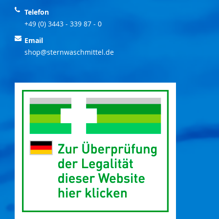
Telefon
+49 (0) 3443 - 339 87 - 0
Email
shop@sternwaschmittel.de