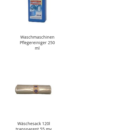
Waschmaschinen
Pflegereiniger 250
ml
Wäschesack 120l
transparent 55 my