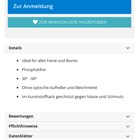
r
s
i
p
Zur Anmeldung
n
r
g
i
e
n
n
g
ZUR WUNSCHLISTE HINZUFÜGEN
e
n
Details
Ideal für alles Feine und Bunte
Phosphatfrei
30° - 60°
Ohne optische Aufheller und Bleichmittel
Im Kunststoffsack geschützt gegen Nässe und Schmutz
Bewertungen
Pflichthinweise
Datenblätter