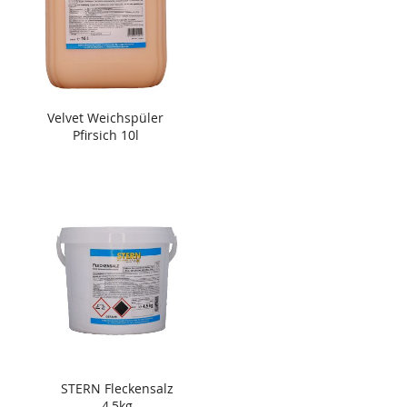
Velvet Weichspüler
Pfirsich 10l
STERN Fleckensalz
4,5kg