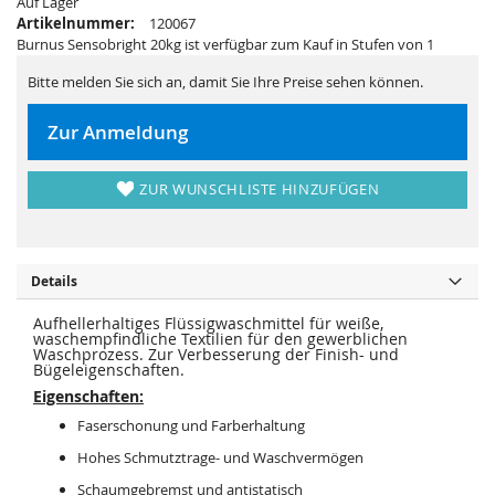
Auf Lager
r
s
i
p
Artikelnummer:
120067
n
r
Burnus Sensobright 20kg ist verfügbar zum Kauf in Stufen von 1
g
i
e
n
n
g
Bitte melden Sie sich an, damit Sie Ihre Preise sehen können.
e
n
Zur Anmeldung
ZUR WUNSCHLISTE HINZUFÜGEN
Details
Aufhellerhaltiges Flüssigwaschmittel für weiße,
waschempfindliche Textilien für den gewerblichen
Waschprozess. Zur Verbesserung der Finish- und
Bügeleigenschaften.
Eigenschaften:
Faserschonung und Farberhaltung
Hohes Schmutztrage- und Waschvermögen
Schaumgebremst und antistatisch