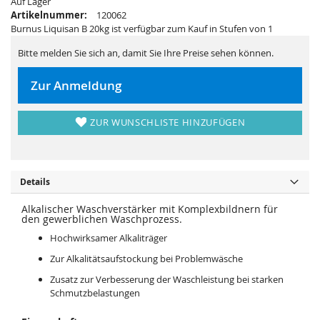
Auf Lager
r
s
i
p
Artikelnummer:
120062
n
r
Burnus Liquisan B 20kg ist verfügbar zum Kauf in Stufen von 1
g
i
e
n
n
g
Bitte melden Sie sich an, damit Sie Ihre Preise sehen können.
e
n
Zur Anmeldung
ZUR WUNSCHLISTE HINZUFÜGEN
Details
Alkalischer Waschverstärker mit Komplexbildnern für
den gewerblichen Waschprozess.
Hochwirksamer Alkaliträger
Zur Alkalitätsaufstockung bei Problemwäsche
Zusatz zur Verbesserung der Waschleistung bei starken
Schmutzbelastungen