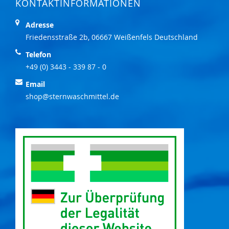
KONTAKTINFORMATIONEN
Adresse
Friedensstraße 2b, 06667 Weißenfels Deutschland
Telefon
+49 (0) 3443 - 339 87 - 0
Email
shop@sternwaschmittel.de