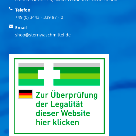
Telefon
+49 (0) 3443 - 339 87 - 0
Email
shop@sternwaschmittel.de