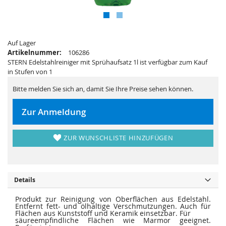
i
e
e
r
s
i
p
e
r
s
i
p
n
Auf Lager
r
g
i
Artikelnummer:
106286
e
n
STERN Edelstahlreiniger mit Sprühaufsatz 1l ist verfügbar zum Kauf
n
g
e
in Stufen von 1
n
Bitte melden Sie sich an, damit Sie Ihre Preise sehen können.
Zur Anmeldung
ZUR WUNSCHLISTE HINZUFÜGEN
Details
Produkt zur Reinigung von Oberflächen aus Edelstahl.
Entfernt fett- und ölhaltige Verschmutzungen. Auch für
Flächen aus Kunststoff und Keramik einsetzbar. Für
säureempfindliche Flächen wie Marmor geeignet.