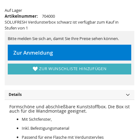
i
e
e
r
s
i
Auf Lager
p
e
Artikelnummer:
704000
r
s
SOLUFRESH Verdunsterbox schwarz ist verfügbar zum Kauf in
i
p
n
r
Stufen von 1
g
i
e
n
n
g
Bitte melden Sie sich an, damit Sie Ihre Preise sehen können.
e
n
Zur Anmeldung
ZUR WUNSCHLISTE HINZUFÜGEN
Details
Formschöne und abschließbare Kunststoffbox. Die Box ist
auch für die Wandmontage geeignet.
Mit Sichtfenster,
Inkl. Befestigungsmaterial
Passend für eine Flasche mit Verdunstervlies