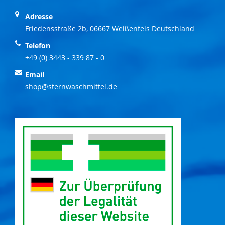
Adresse
Friedensstraße 2b, 06667 Weißenfels Deutschland
Telefon
+49 (0) 3443 - 339 87 - 0
Email
shop@sternwaschmittel.de