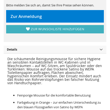
s
i
p
e
Bitte melden Sie sich an, damit Sie Ihre Preise sehen können.
r
s
i
p
n
r
Zur Anmeldung
g
i
e
n
n
g
e
ZUR WUNSCHLISTE HINZUFÜGEN
n
Details
Die schäumende Reinigungsmousse für sichere Hygiene
an sensiblen Kontaktstellen in WC-Kabinen und in
Waschräumen – auf WC-Sitzen, am Spüldrücker oder den
Türklinken: Mousse auf das trockene Satino by WEPA
Toilettenpapier auftragen, Flächen abwischen,
hygienischen Komfort erleben. Der Einsatz mindert auch
das Risiko von Rohrverstopfungen bei falscher Nutzung
von Handtuchpapier.
Feinporige Mousse für die komfortable Benutzung
Farbgebung in Orange – zur einfachen Unterscheidung zu
den blauen Flüssigseifen von Satino by WEPA