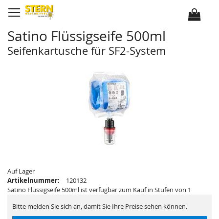
D
i
r
e
k
Satino Flüssigseife 500ml
t
z
u
Seifenkartusche für SF2-System
m
I
Z
Z
n
u
u
h
m
m
a
E
A
l
n
n
t
d
f
e
a
d
n
e
g
r
d
B
e
i
r
l
B
d
i
e
l
r
d
g
e
a
r
Auf Lager
l
g
Artikelnummer:
120132
e
a
r
l
Satino Flüssigseife 500ml ist verfügbar zum Kauf in Stufen von 1
i
e
e
r
Bitte melden Sie sich an, damit Sie Ihre Preise sehen können.
s
i
p
e