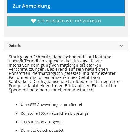
r
s
i
p
Zur Anmeldung
n
r
g
i
e
n
n
g
ZUR WUNSCHLISTE HINZUFÜGEN
e
n
Details
Stark gegen Schmutz, dabei schonend zur Haut und
umweltfreundlich zugleich: die Flüssigseife zur
intensiven Reinigung von mittleren bis starken
Verschmutzungen. Basierend auf rein natürlichen
Rohstoffen, dermatologisch getestet und mit dezenter
Parfümierung für ein angenehmes Gefühl von
Sauberkeit. Der hygienische Standbeutel mit integrierter
Pumpe erlaubt einen freien Blick auf den Füllstand im
Spender und einen schnelleren Austausch.
Über 833 Anwendungen pro Beutel
Rohstoffe 100% natürlichen Ursprungs
100% frei von Allergenen
Dermatologisch getestet