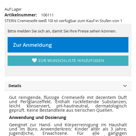
s
i
p
e
Auf Lager
r
s
i
p
Artikelnummer:
106111
n
r
STERN Cremeseife weiß 10l ist verfügbar zum Kauf in Stufen von 1
g
i
e
n
n
g
Bitte melden Sie sich an, damit Sie Ihre Preise sehen können.
e
n
Zur Anmeldung
ZUR WUNSCHLISTE HINZUFÜGEN
Details
Gut reinigende, flüssige Cremeseife mit dezentem Duft
und Perlglanzeffekt. Enthält rückfettende Substanzen,
leicht konserviert, pH-hautneutral, dermatologisch
geprüft. Keine Bestandteile aus tierischen Quellen.
Anwendung und Dosierung
Geeignet zur Hand- und Körperreinigung im Haushalt
und im Büro. Anwenderkreis: Kinder älter als 3 Jahre,
Jugendliche, Erwachsene. Für alle gängigen