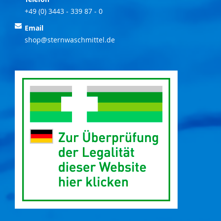
+49 (0) 3443 - 339 87 - 0
Email
shop@sternwaschmittel.de