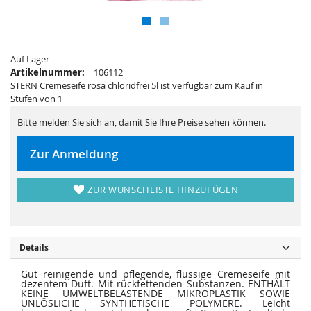
i
e
e
r
s
i
p
e
r
s
i
p
n
Auf Lager
r
g
i
Artikelnummer:
106112
e
n
STERN Cremeseife rosa chloridfrei 5l ist verfügbar zum Kauf in
n
g
e
Stufen von 1
n
Bitte melden Sie sich an, damit Sie Ihre Preise sehen können.
Zur Anmeldung
ZUR WUNSCHLISTE HINZUFÜGEN
Details
Gut reinigende und pflegende, flüssige Cremeseife mit
dezentem Duft. Mit rückfettenden Substanzen. ENTHÄLT
KEINE UMWELTBELASTENDE MIKROPLASTIK SOWIE
UNLÖSLICHE SYNTHETISCHE POLYMERE. Leicht