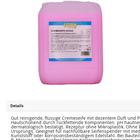
u
u
m
m
E
A
n
n
d
f
e
a
d
n
e
g
r
d
B
e
i
r
l
B
d
i
e
l
r
d
g
e
a
r
l
g
e
a
r
l
i
e
e
r
s
i
p
e
r
s
i
p
Details
n
r
g
i
e
n
Gut reinigende, flüssige Cremeseife mit dezentem Duft und Pe
n
g
Hautschonend durch rückfettende Komponenten. pH-hautneutr
e
dermatologisch bestätigt. Rezeptur ohne Mikroplastik. Ohne B
n
Ursprungs. Geeignet für nachfüllbare Seifenspender mit me
Kunststoff oder korrosionsbeständigem Edelstahl. Bei Bautei
B. Messing oder Kupfer) können Korrosionserscheinungen au