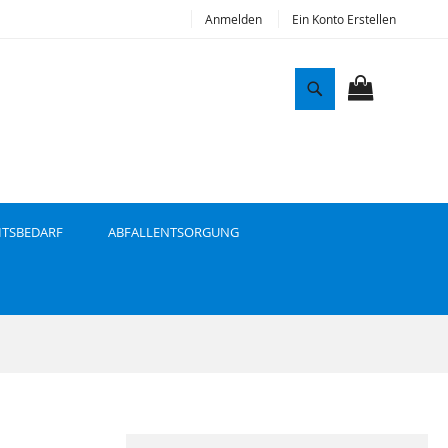
Anmelden
Ein Konto Erstellen
S
u
MEIN WAR
c
h
e
ITSBEDARF
ABFALLENTSORGUNG