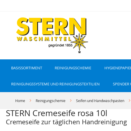
D
i
r
e
k
t
z
u
m
I
n
h
a
l
t
BASISSORTIMENT
REINIGUNGSCHEMIE
HYGIENEPAPIE
REINIGUNGSSYSTEME UND REINIGUNGSTEXTILIEN
SPENDER
Home
Reinigungschemie
Seifen und Handwaschpasten
STERN Cremeseife rosa 10l
Cremeseife zur täglichen Handreinigung
Z
Z