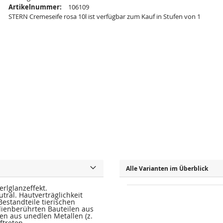
Artikelnummer:
106109
STERN Cremeseife rosa 10l ist verfügbar zum Kauf in Stufen von 1
Alle Varianten im Überblick
rlglanzeffekt.
al. Hautverträglichkeit
estandteile tierischen
dienberührten Bauteilen aus
len aus unedlen Metallen (z.
ftreten.