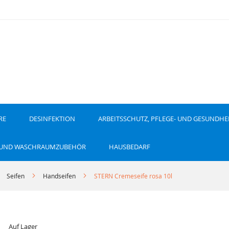
RE
DESINFEKTION
ARBEITSSCHUTZ, PFLEGE- UND GESUNDHE
 UND WASCHRAUMZUBEHÖR
HAUSBEDARF
Seifen
Handseifen
STERN Cremeseife rosa 10l
Auf Lager