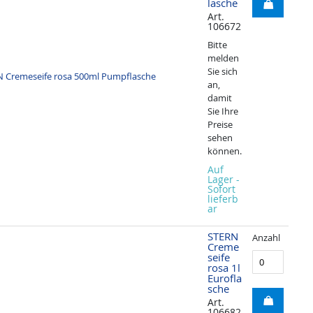
lasche
Art.
106672
Bitte
melden
Sie sich
an,
damit
Sie Ihre
Preise
sehen
können.
Auf
Lager -
Sofort
lieferb
ar
STERN
Anzahl
Creme
seife
rosa 1l
Eurofla
sche
Art.
106682