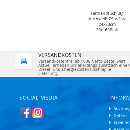
Falthandtuch 2lg
hochweiß ZS V-Falz
24x23cm
20x160Blatt
VERSANDKOSTEN
Versandkostenfrei ab 100€ Netto-Bestellwert.
Aktuell erheben wir allerdings zusätzlich einen
Diesel- und Energiekostenzuschlag je
Lieferung.
SOCIAL MEDIA
INFOR
Suchbeg
Datensc
Erweite
Bestell