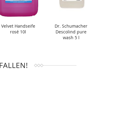
Velvet Handseife
Dr. Schumacher
rosé 10l
Descolind pure
wash 5 l
FALLEN!