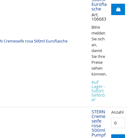
Eurofla
sche
Art.
106683
Bitte
melden
Sie sich
an,
damit
Sie Ihre
Preise
sehen
können.
Auf
Lager -
Sofort
lieferb
ar
STERN
Anzahl
Creme
seife
rosa
500ml
Pumpf