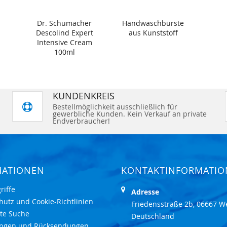
Dr. Schumacher
Handwaschbürste
Descolind Expert
aus Kunststoff
Intensive Cream
100ml
KUNDENKREIS
Bestellmöglichkeit ausschließlich für
gewerbliche Kunden. Kein Verkauf an private
Endverbraucher!
MATIONEN
KONTAKTINFORMATI
riffe
Adresse
hutz und Cookie-Richtlinien
Friedensstraße 2b, 06667 W
rte Suche
Deutschland
ungen und Rücksendungen