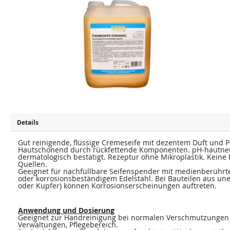
u
u
m
m
E
A
n
n
d
f
e
a
d
n
e
g
r
d
B
e
i
r
l
B
d
i
e
l
r
d
g
e
a
r
l
g
e
a
Details
r
l
i
e
e
Gut reinigende, flüssige Cremeseife mit dezentem Duft und Pe
r
s
i
Hautschonend durch rückfettende Komponenten. pH-hautneutr
p
e
dermatologisch bestätigt. Rezeptur ohne Mikroplastik. Keine 
r
s
Quellen.
i
p
Geeignet für nachfüllbare Seifenspender mit medienberührte
n
r
oder korrosionsbeständigem Edelstahl. Bei Bauteilen aus une
g
i
oder Kupfer) können Korrosionserscheinungen auftreten.
e
n
n
g
e
n
Anwendung und Dosierung
Geeignet zur Handreinigung bei normalen Verschmutzungen 
Verwaltungen, Pflegebereich.