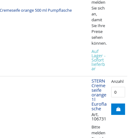
melden
Sie sich
an,
damit
Sie Ihre
Preise
sehen
können.
Auf
Lager -
Sofort
lieferb
ar
STERN
Anzahl
Creme
seife
orange
1l
Eurofla
sche
Art.
106731
Bitte
melden