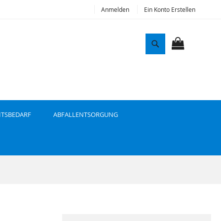
Anmelden
Ein Konto Erstellen
S
u
MEIN WAR
c
h
e
ITSBEDARF
ABFALLENTSORGUNG