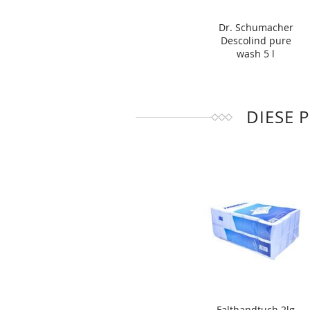
Dr. Schumacher
Descolind pure
wash 5 l
DIESE 
Falthandtuch 2lg