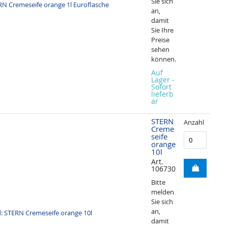
Sie sich
an,
damit
Sie Ihre
Preise
sehen
können.
Auf
Lager -
Sofort
lieferb
ar
STERN
Anzahl
Creme
seife
orange
10l
Art.
106730
Bitte
melden
Sie sich
an,
damit