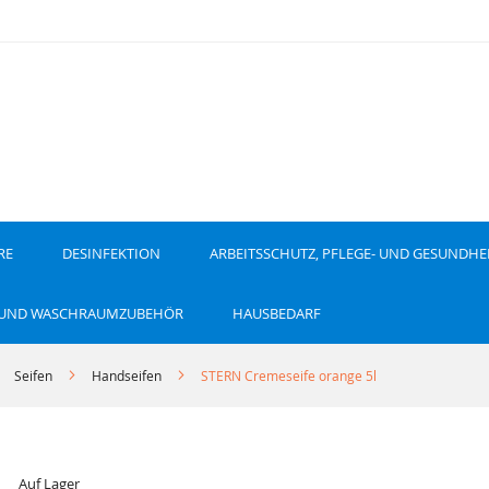
RE
DESINFEKTION
ARBEITSSCHUTZ, PFLEGE- UND GESUNDHE
 UND WASCHRAUMZUBEHÖR
HAUSBEDARF
Seifen
Handseifen
STERN Cremeseife orange 5l
Auf Lager