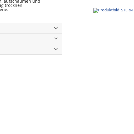
en, aufschäumen und
ig trocknen.
sene.