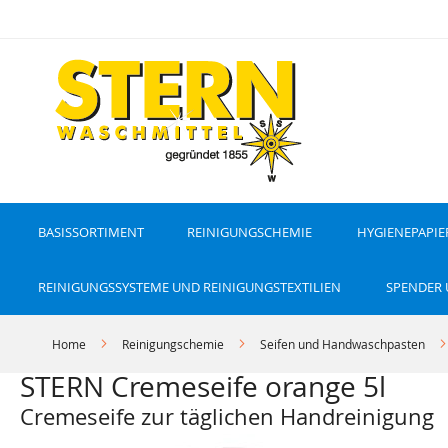
D
i
r
e
k
t
z
u
m
I
n
h
a
l
t
BASISSORTIMENT
REINIGUNGSCHEMIE
HYGIENEPAPIE
REINIGUNGSSYSTEME UND REINIGUNGSTEXTILIEN
SPENDER
Home
Reinigungschemie
Seifen und Handwaschpasten
STERN Cremeseife orange 5l
Cremeseife zur täglichen Handreinigung
Z
Z