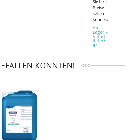
Sie Ihre
Preise
sehen
können.
Auf
Lager -
Sofort
lieferb
ar
GEFALLEN KÖNNTEN!