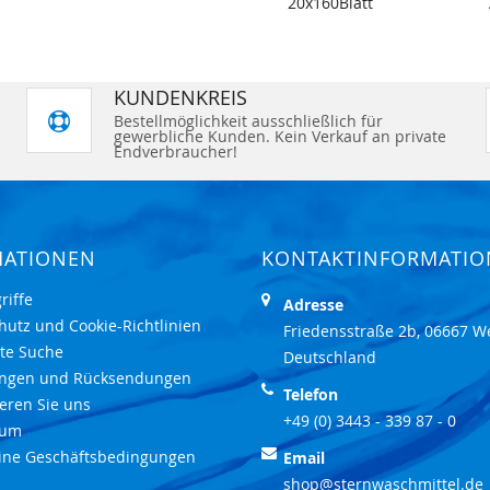
20x160Blatt
KUNDENKREIS
Bestellmöglichkeit ausschließlich für
gewerbliche Kunden. Kein Verkauf an private
Endverbraucher!
MATIONEN
KONTAKTINFORMATI
riffe
Adresse
hutz und Cookie-Richtlinien
Friedensstraße 2b, 06667 W
rte Suche
Deutschland
ungen und Rücksendungen
Telefon
eren Sie uns
+49 (0) 3443 - 339 87 - 0
sum
ine Geschäftsbedingungen
Email
shop@sternwaschmittel.de