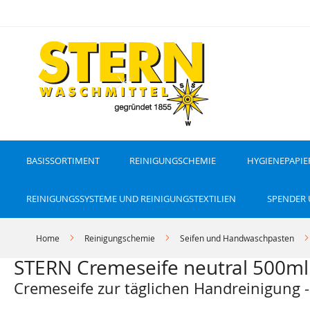
D
i
r
e
k
t
z
u
m
I
n
h
a
l
t
BASISSORTIMENT
REINIGUNGSCHEMIE
HYGIENEPAPIE
REINIGUNGSSYSTEME UND REINIGUNGSTEXTILIEN
SPENDER
Home
Reinigungschemie
Seifen und Handwaschpasten
STERN Cremeseife neutral 500ml
Cremeseife zur täglichen Handreinigung -
Z
Z