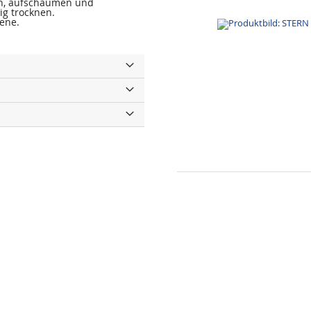
en, aufschäumen und
ig trocknen.
sene.