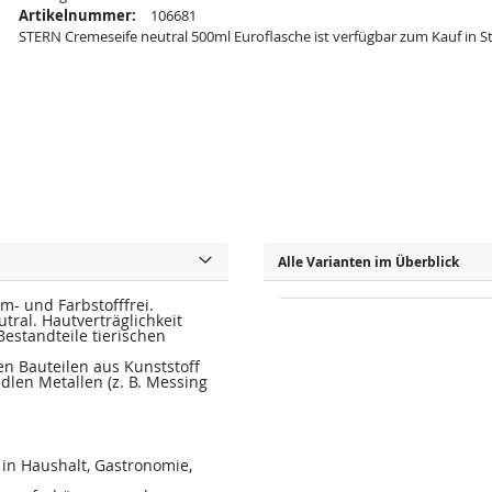
Artikelnummer:
106681
STERN Cremeseife neutral 500ml Euroflasche ist verfügbar zum Kauf in S
Alle Varianten im Überblick
üm- und Farbstofffrei.
al. Hautverträglichkeit
estandteile tierischen
n Bauteilen aus Kunststoff
dlen Metallen (z. B. Messing
in Haushalt, Gastronomie,