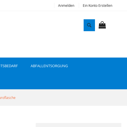
Anmelden
Ein Konto Erstellen
S
u
MEIN WAR
c
h
e
ITSBEDARF
ABFALLENTSORGUNG
uroflasche