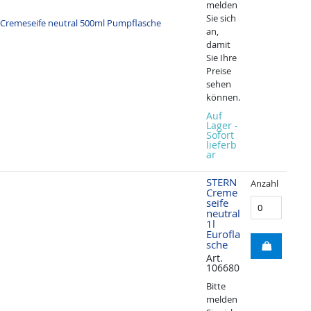
melden
Sie sich
an,
damit
Sie Ihre
Preise
sehen
können.
Auf
Lager -
Sofort
lieferb
ar
STERN
Anzahl
Creme
seife
neutral
1l
Eurofla
sche
Art.
106680
Bitte
melden