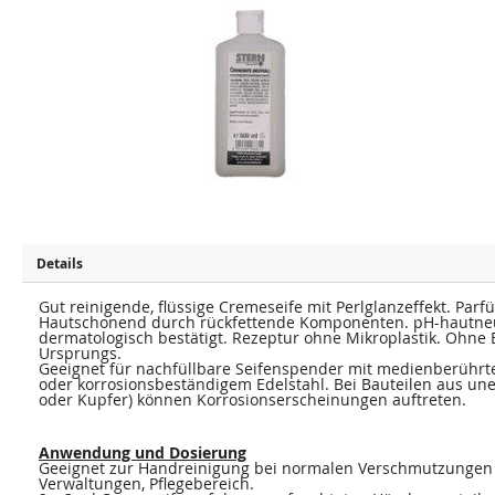
u
u
m
m
E
A
n
n
d
f
e
a
d
n
e
g
r
d
B
e
i
r
l
B
d
i
e
l
r
d
g
e
a
r
l
g
e
a
Details
r
l
i
e
e
Gut reinigende, flüssige Cremeseife mit Perlglanzeffekt. Parf
r
s
i
Hautschonend durch rückfettende Komponenten. pH-hautneutr
p
e
dermatologisch bestätigt. Rezeptur ohne Mikroplastik. Ohne B
r
s
Ursprungs.
i
p
Geeignet für nachfüllbare Seifenspender mit medienberührte
n
r
oder korrosionsbeständigem Edelstahl. Bei Bauteilen aus une
g
i
oder Kupfer) können Korrosionserscheinungen auftreten.
e
n
n
g
e
n
Anwendung und Dosierung
Geeignet zur Handreinigung bei normalen Verschmutzungen 
Verwaltungen, Pflegebereich.