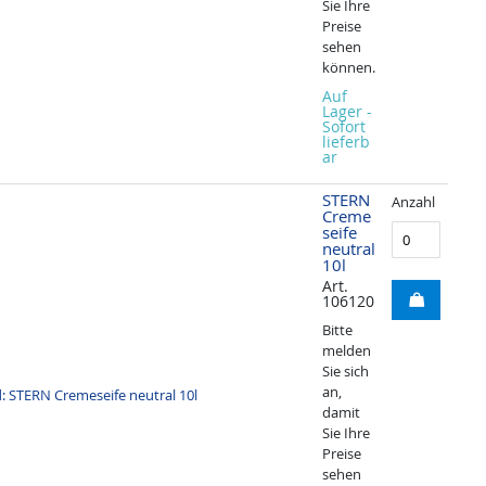
Sie Ihre
Preise
sehen
können.
Auf
Lager -
Sofort
lieferb
ar
STERN
Anzahl
Creme
seife
neutral
10l
Art.
106120
Bitte
melden
Sie sich
an,
damit
Sie Ihre
Preise
sehen