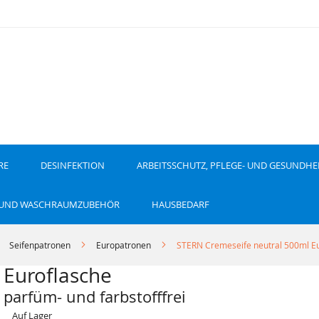
RE
DESINFEKTION
ARBEITSSCHUTZ, PFLEGE- UND GESUNDHE
 UND WASCHRAUMZUBEHÖR
HAUSBEDARF
Seifenpatronen
Europatronen
STERN Cremeseife neutral 500ml E
 Euroflasche
 parfüm- und farbstofffrei
Auf Lager