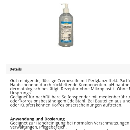
u
u
m
m
E
A
n
n
d
f
e
a
d
n
e
g
r
d
B
e
i
r
l
B
d
i
e
l
r
d
g
e
a
r
l
g
e
a
Details
r
l
i
e
e
Gut reinigende, flüssige Cremeseife mit Perlglanzeffekt. Parf
r
s
i
Hautschonend durch rückfettende Komponenten. pH-hautneutr
p
e
dermatologisch bestätigt. Rezeptur ohne Mikroplastik. Ohne B
r
s
Ursprungs.
i
p
Geeignet für nachfüllbare Seifenspender mit medienberührte
n
r
oder korrosionsbeständigem Edelstahl. Bei Bauteilen aus une
g
i
oder Kupfer) können Korrosionserscheinungen auftreten.
e
n
n
g
e
n
Anwendung und Dosierung
Geeignet zur Handreinigung bei normalen Verschmutzungen 
Verwaltungen, Pflegebereich.