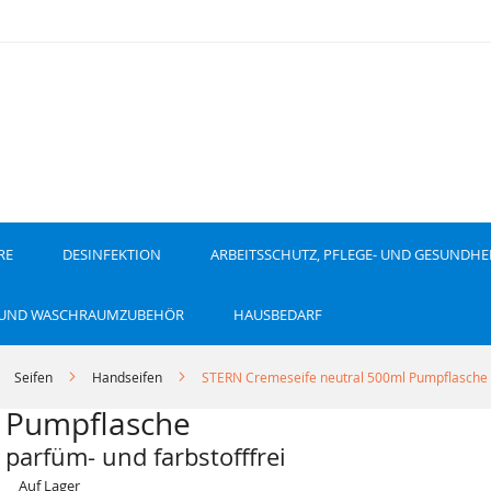
RE
DESINFEKTION
ARBEITSSCHUTZ, PFLEGE- UND GESUNDHE
 UND WASCHRAUMZUBEHÖR
HAUSBEDARF
Seifen
Handseifen
STERN Cremeseife neutral 500ml Pumpflasche
l Pumpflasche
 parfüm- und farbstofffrei
Auf Lager