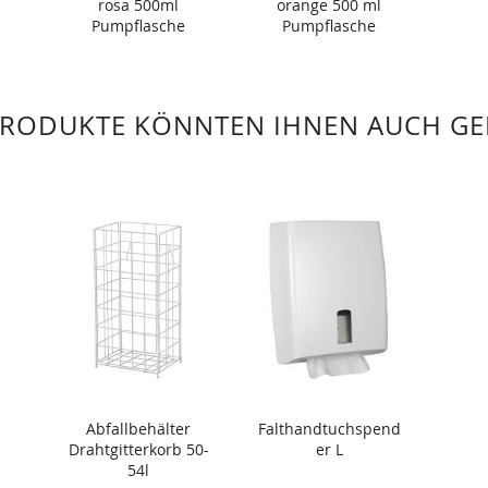
rosa 500ml
orange 500 ml
Pumpflasche
Pumpflasche
PRODUKTE KÖNNTEN IHNEN AUCH GE
Abfallbehälter
Falthandtuchspend
Drahtgitterkorb 50-
er L
54l