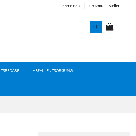
Anmelden
Ein Konto Erstellen
S
u
MEIN WAR
c
h
e
ITSBEDARF
ABFALLENTSORGUNG