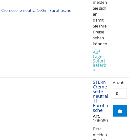
melden
Sie sich
an,
damit
Sie Ihre
Preise
sehen
können.
Auf
Lager -
Sofort
lieferb
ar
STERN
Anzahl
Creme
seife
neutral
1l
Eurofla
sche
Art.
106680
Bitte
melden