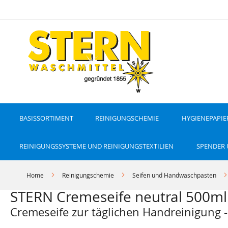
D
i
r
e
k
t
z
u
m
I
n
h
a
l
t
BASISSORTIMENT
REINIGUNGSCHEMIE
HYGIENEPAPIE
REINIGUNGSSYSTEME UND REINIGUNGSTEXTILIEN
SPENDER
Home
Reinigungschemie
Seifen und Handwaschpasten
STERN Cremeseife neutral 500m
Cremeseife zur täglichen Handreinigung -
Z
Z