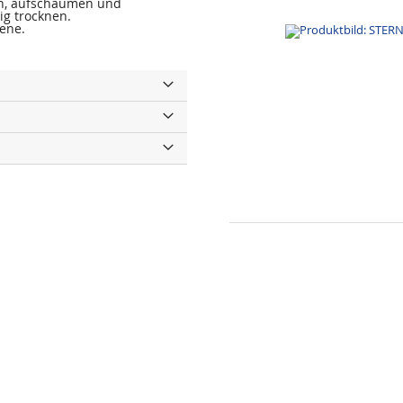
en, aufschäumen und
ig trocknen.
sene.