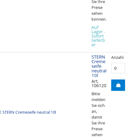
Sie Ihre
Preise
sehen
können.
Auf
Lager -
Sofort
lieferb
ar
STERN
Anzahl
Creme
seife
neutral
10l
Art.
106120
Bitte
melden
Sie sich
an,
damit
Sie Ihre
Preise
sehen