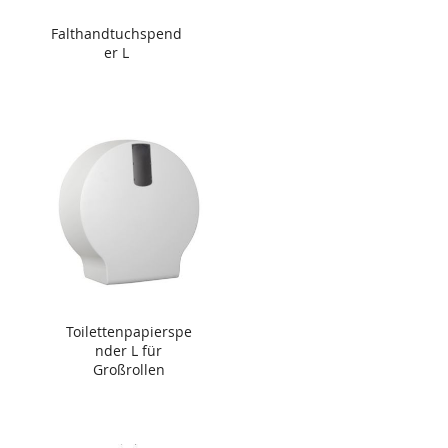
Falthandtuchspend
er L
Toilettenpapierspe
nder L für
Großrollen