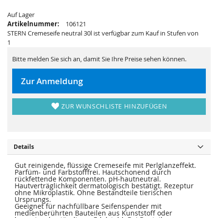
s
i
p
e
Auf Lager
r
s
i
p
Artikelnummer:
106121
n
r
STERN Cremeseife neutral 30l ist verfügbar zum Kauf in Stufen von
g
i
e
n
1
n
g
e
Bitte melden Sie sich an, damit Sie Ihre Preise sehen können.
n
Zur Anmeldung
ZUR WUNSCHLISTE HINZUFÜGEN
Details
Gut reinigende, flüssige Cremeseife mit Perlglanzeffekt.
Parfüm- und Farbstofffrei. Hautschonend durch
rückfettende Komponenten. pH-hautneutral.
Hautverträglichkeit dermatologisch bestätigt. Rezeptur
ohne Mikroplastik. Ohne Bestandteile tierischen
Ursprungs.
Geeignet für nachfüllbare Seifenspender mit
medienberührten Bauteilen aus Kunststoff oder