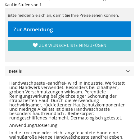
i
e
Kauf in Stufen von 1
e
r
s
i
p
e
Bitte melden Sie sich an, damit Sie Ihre Preise sehen können.
r
s
i
p
n
r
Zur Anmeldung
g
i
e
n
n
g
e
ZUR WUNSCHLISTE HINZUFÜGEN
n
Details
Handwaschpaste -sandfrei- wird in Industrie, Werkstatt
und Handwerk verwendet. Besonders bei ölhaltigen,
groben Verschmutzungen wirksam. Porentiefe
Reinigungswirkung bei gleichzeitiger Schonung der
strapazierten Haut. Durch die Verwendung
hochwirksamer, rückfettender Hautschutzkomponenten
und niedrige Alkalität ist diese Handwaschpaste
besonders hautfreundlich . Reibekörper:
rundgeschliffenes Holzmehl. Dermatologisch getestet.
Anwendung/Dosierung:
In die trockene oder leicht angefeuchtete Hand eine
walnußgroße Menge Handwaschpaste sandfrei geben.