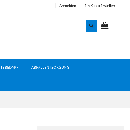
Anmelden
Ein Konto Erstellen
S
u
MEIN WAR
c
h
e
ITSBEDARF
ABFALLENTSORGUNG