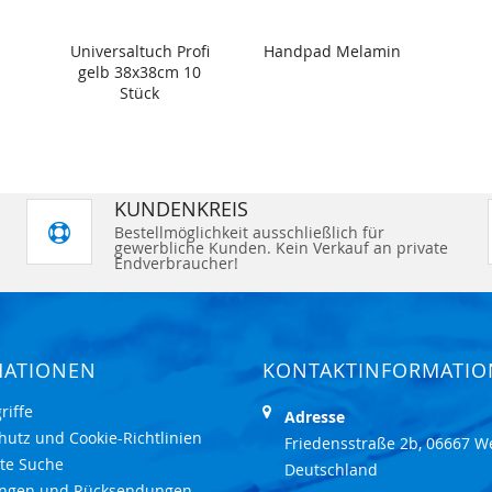
Universaltuch Profi
Handpad Melamin
gelb 38x38cm 10
Stück
KUNDENKREIS
Bestellmöglichkeit ausschließlich für
gewerbliche Kunden. Kein Verkauf an private
Endverbraucher!
MATIONEN
KONTAKTINFORMATI
riffe
Adresse
hutz und Cookie-Richtlinien
Friedensstraße 2b, 06667 W
rte Suche
Deutschland
ungen und Rücksendungen