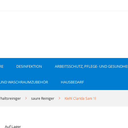
RE
DESINFEKTION
ARBEITSSCHUTZ, PFLEGE- UND GESUNDHE
 UND WASCHRAUMZUBEHÖR
HAUSBEDARF
haltsreiniger
saure Reiniger
Kiehl Clarida Sani 1l
Auf Lager