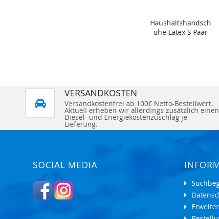
Haushaltshandsch
uhe Latex S Paar
VERSANDKOSTEN
Versandkostenfrei ab 100€ Netto-Bestellwert.
Aktuell erheben wir allerdings zusätzlich einen
Diesel- und Energiekostenzuschlag je
Lieferung.
SOCIAL MEDIA
INFOR
Suchbeg
Datensc
Erweite
Bestell