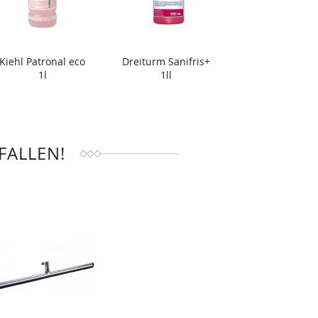
Kiehl Patronal eco
Dreiturm Sanifris+
1l
1ll
FALLEN!