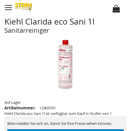
D
i
r
e
k
Kiehl Clarida eco Sani 1l
t
z
u
Sanitärreiniger
m
I
Z
Z
n
u
u
h
m
m
a
E
A
l
n
n
t
d
f
e
a
d
n
e
g
r
d
B
e
i
r
l
B
d
i
e
l
r
d
g
e
a
r
Auf Lager
l
g
Artikelnummer:
12403701
e
a
r
l
Kiehl Clarida eco Sani 1l ist verfügbar zum Kauf in Stufen von 1
i
e
e
r
Bitte melden Sie sich an, damit Sie Ihre Preise sehen können.
s
i
p
e