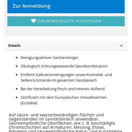
r
s
i
p
Zur Anmeldung
n
r
g
i
e
n
n
g
ZUR WUNSCHLISTE HINZUFÜGEN
e
n
Details
Reinigungsaktiver Sanitärreiniger
Ökologisch richtungsweisende Säurekombination
Entfernt Kalkverunreinigungen sowie Kosmetik- und
Seifenrückstände im gesamten Nassbereich
Bei der Verarbeitung frisch und intensiv duftend
Zertifiziert mit dem Europäischen Umweltzeichen
(Ecolabel)
Auf säure- und wasserbeständigen Flächen und
Gegenständen im Sanitärbereich anwendbar.
Säureempfindliche Oberflächen, wie z. B. beschädigte
Chromschichten auf Armaturen, Messing, Eloxal,
Polyamid und säureempfindliche Natur- und Kunststeine