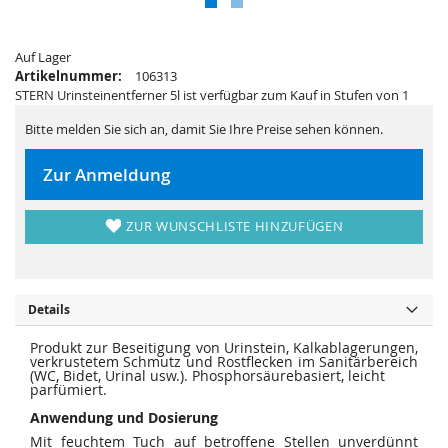
s
i
p
e
r
s
i
p
n
Auf Lager
r
g
i
Artikelnummer:
106313
e
n
STERN Urinsteinentferner 5l ist verfügbar zum Kauf in Stufen von 1
n
g
e
n
Bitte melden Sie sich an, damit Sie Ihre Preise sehen können.
Zur Anmeldung
ZUR WUNSCHLISTE HINZUFÜGEN
Details
Produkt zur Beseitigung von Urinstein, Kalkablagerungen,
verkrustetem Schmutz und Rostflecken im Sanitärbereich
(WC, Bidet, Urinal usw.). Phosphorsäurebasiert, leicht
parfümiert.
Anwendung und Dosierung
Mit feuchtem Tuch auf betroffene Stellen unverdünnt