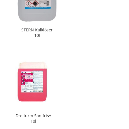
STERN Kalklöser
10l
Dreiturm Sanifris+
10l