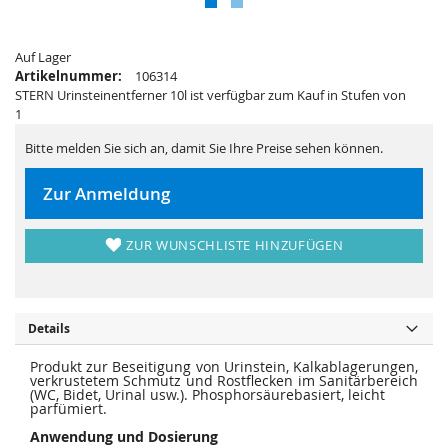
s
i
p
e
r
s
i
p
n
Auf Lager
r
g
i
Artikelnummer:
106314
e
n
STERN Urinsteinentferner 10l ist verfügbar zum Kauf in Stufen von
n
g
e
1
n
Bitte melden Sie sich an, damit Sie Ihre Preise sehen können.
Zur Anmeldung
ZUR WUNSCHLISTE HINZUFÜGEN
Details
Produkt zur Beseitigung von Urinstein, Kalkablagerungen,
verkrustetem Schmutz und Rostflecken im Sanitärbereich
(WC, Bidet, Urinal usw.). Phosphorsäurebasiert, leicht
parfümiert.
Anwendung und Dosierung