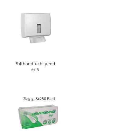
Falthandtuchspend
er S