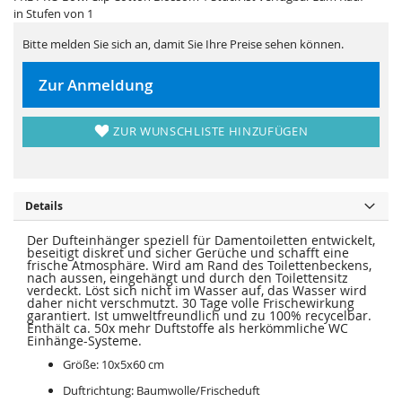
i
e
in Stufen von 1
e
r
s
i
p
e
Bitte melden Sie sich an, damit Sie Ihre Preise sehen können.
r
s
i
p
n
r
Zur Anmeldung
g
i
e
n
n
g
e
ZUR WUNSCHLISTE HINZUFÜGEN
n
Details
Der Dufteinhänger speziell für Damentoiletten entwickelt,
beseitigt diskret und sicher Gerüche und schafft eine
frische Atmosphäre. Wird am Rand des Toilettenbeckens,
nach aussen, eingehängt und durch den Toilettensitz
verdeckt. Löst sich nicht im Wasser auf, das Wasser wird
daher nicht verschmutzt. 30 Tage volle Frischewirkung
garantiert. Ist umweltfreundlich und zu 100% recycelbar.
Enthält ca. 50x mehr Duftstoffe als herkömmliche WC
Einhänge-Systeme.
Größe: 10x5x60 cm
Duftrichtung: Baumwolle/Frischeduft