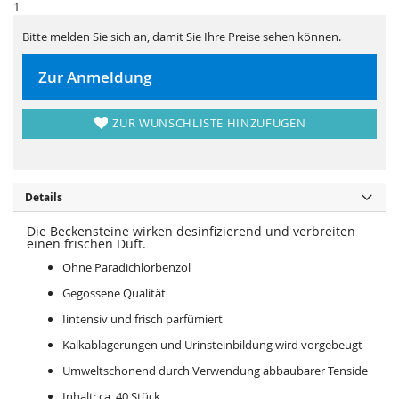
r
s
1
i
p
n
r
Bitte melden Sie sich an, damit Sie Ihre Preise sehen können.
g
i
e
n
n
g
e
Zur Anmeldung
n
ZUR WUNSCHLISTE HINZUFÜGEN
Details
Die Beckensteine wirken desinfizierend und verbreiten
einen frischen Duft.
Ohne Paradichlorbenzol
Gegossene Qualität
Iintensiv und frisch parfümiert
Kalkablagerungen und Urinsteinbildung wird vorgebeugt
Umweltschonend durch Verwendung abbaubarer Tenside
Inhalt: ca. 40 Stück