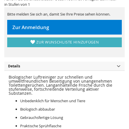
i
e
in Stufen von 1
e
r
s
i
p
e
Bitte melden Sie sich an, damit Sie Ihre Preise sehen können.
r
s
i
p
n
r
Zur Anmeldung
g
i
e
n
n
g
e
ZUR WUNSCHLISTE HINZUFÜGEN
n
Details
Biologischer Luftreiniger zur schnellen und
umweltfreundlichen Beseitigung von unangenehmen
Toilettengerüchen. Langanhaltende Frische durch die
stufenweise, fortschreitende Verteilung aktiver
Substanzen.
Unbedenklich für Menschen und Tiere
Biologisch abbaubar
Gebrauchsfertige Lösung
Praktische Sprühflasche