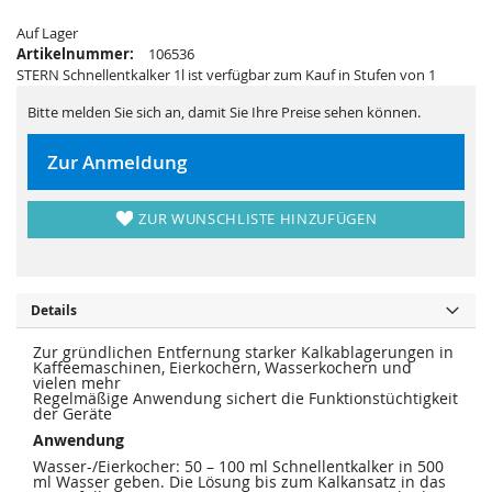
s
i
p
e
Auf Lager
r
s
i
p
Artikelnummer:
106536
n
r
STERN Schnellentkalker 1l ist verfügbar zum Kauf in Stufen von 1
g
i
e
n
n
g
Bitte melden Sie sich an, damit Sie Ihre Preise sehen können.
e
n
Zur Anmeldung
ZUR WUNSCHLISTE HINZUFÜGEN
Details
Zur gründlichen Entfernung starker Kalkablagerungen in
Kaffeemaschinen, Eierkochern, Wasserkochern und
vielen mehr
Regelmäßige Anwendung sichert die Funktionstüchtigkeit
der Geräte
Anwendung
Wasser-/Eierkocher: 50 – 100 ml Schnellentkalker in 500
ml Wasser geben. Die Lösung bis zum Kalkansatz in das