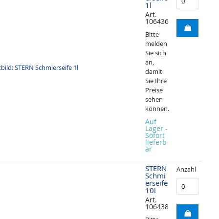
1l
Art.
106436
Bitte
melden
Sie sich
an,
damit
Sie Ihre
Preise
sehen
können.
Auf
Lager -
Sofort
lieferb
ar
STERN
Anzahl
Schmi
erseife
10l
Art.
106438