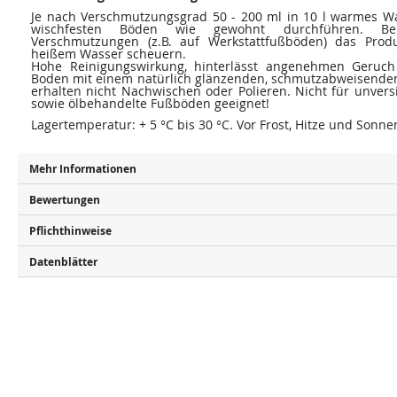
Je nach Verschmutzungsgrad 50 - 200 ml in 10 l warmes Wa
wischfesten Böden wie gewohnt durchführen. Bei s
Verschmutzungen (z.B. auf Werkstattfußböden) das Prod
heißem Wasser scheuern.
Hohe Reinigungswirkung, hinterlässt angenehmen Geruch
Boden mit einem natürlich glänzenden, schmutzabweisenden
erhalten nicht Nachwischen oder Polieren. Nicht für unver
sowie ölbehandelte Fußböden geeignet!
Lagertemperatur: + 5 °C bis 30 °C. Vor Frost, Hitze und Sonn
Mehr Informationen
Bewertungen
Pflichthinweise
Datenblätter