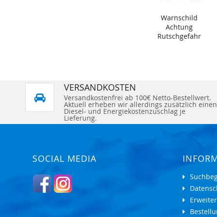
Warnschild
Achtung
Rutschgefahr
VERSANDKOSTEN
Versandkostenfrei ab 100€ Netto-Bestellwert.
Aktuell erheben wir allerdings zusätzlich einen
Diesel- und Energiekostenzuschlag je
Lieferung.
SOCIAL MEDIA
INFOR
Suchbeg
Datensc
Erweite
Bestell