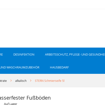
RE
DESINFEKTION
ARBEITSSCHUTZ, PFLEGE- UND GESUNDHE
 UND WASCHRAUMZUBEHÖR
HAUSBEDARF
trate
alkalisch
STERN Schmierseife 5l
wasserfester Fußböden
Auf Lager