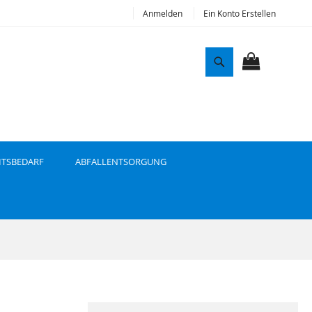
Anmelden
Ein Konto Erstellen
S
u
MEIN WAR
c
h
e
ITSBEDARF
ABFALLENTSORGUNG