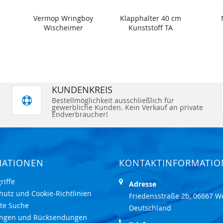
Vermop Wringboy
Klapphalter 40 cm
Wischeimer
Kunststoff TA
KUNDENKREIS
Bestellmöglichkeit ausschließlich für
gewerbliche Kunden. Kein Verkauf an private
Endverbraucher!
MATIONEN
KONTAKTINFORMATI
riffe
Adresse
hutz und Cookie-Richtlinien
Friedensstraße 2b, 06667 W
rte Suche
Deutschland
ungen und Rücksendungen