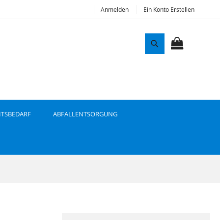
Anmelden
Ein Konto Erstellen
S
u
MEIN WAR
c
h
e
ITSBEDARF
ABFALLENTSORGUNG