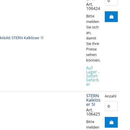
Art.
106424
Bitte
melden
Sie sich
an,
damit
Sie Ihre
Preise
sehen
können.
Auf
Lager -
Sofort
lieferb
ar
STERN
Anzahl
Kalklös
er 5l
Art.
106425
Bitte
melden