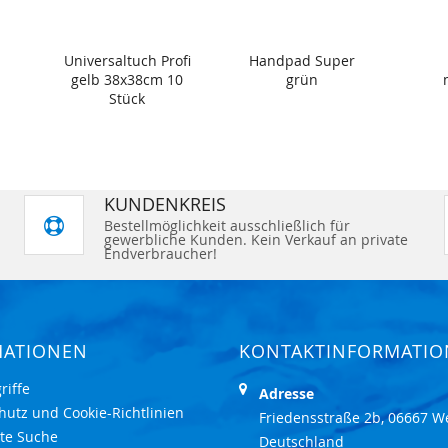
Universaltuch Profi
Handpad Super
gelb 38x38cm 10
grün
Stück
KUNDENKREIS
Bestellmöglichkeit ausschließlich für
gewerbliche Kunden. Kein Verkauf an private
Endverbraucher!
MATIONEN
KONTAKTINFORMATI
riffe
Adresse
hutz und Cookie-Richtlinien
Friedensstraße 2b, 06667 W
rte Suche
Deutschland