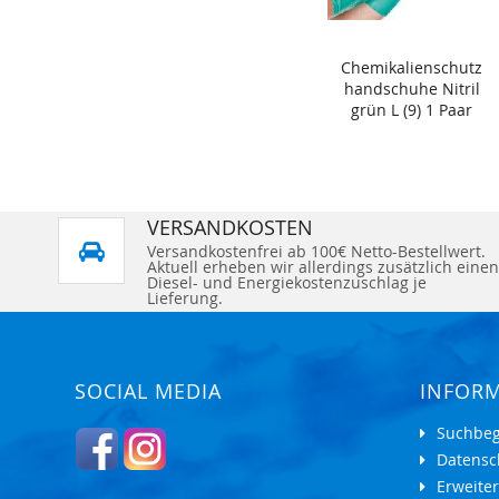
Chemikalienschutz
handschuhe Nitril
grün L (9) 1 Paar
VERSANDKOSTEN
Versandkostenfrei ab 100€ Netto-Bestellwert.
Aktuell erheben wir allerdings zusätzlich einen
Diesel- und Energiekostenzuschlag je
Lieferung.
SOCIAL MEDIA
INFOR
Suchbeg
Datensc
Erweite