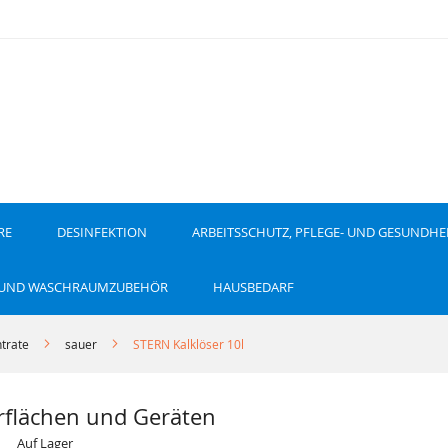
RE
DESINFEKTION
ARBEITSSCHUTZ, PFLEGE- UND GESUNDHE
 UND WASCHRAUMZUBEHÖR
HAUSBEDARF
trate
sauer
STERN Kalklöser 10l
rflächen und Geräten
Auf Lager