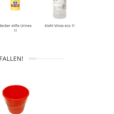
Becker eilfix Urinex
Kiehl Vinox eco 1l
1l
FALLEN!