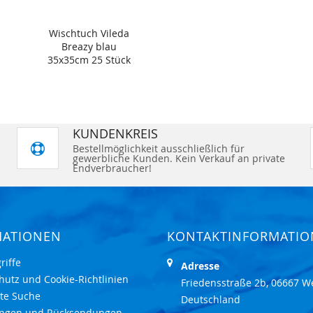
Wischtuch Vileda
Breazy blau
35x35cm 25 Stück
KUNDENKREIS
Bestellmöglichkeit ausschließlich für
gewerbliche Kunden. Kein Verkauf an private
Endverbraucher!
MATIONEN
KONTAKTINFORMATI
riffe
Adresse
hutz und Cookie-Richtlinien
Friedensstraße 2b, 06667 W
rte Suche
Deutschland
ungen und Rücksendungen