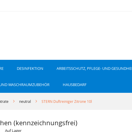
RE
DESINFEKTION
ARBEITSSCHUTZ, PFLEGE- UND GESUNDHE
 UND WASCHRAUMZUBEHÖR
HAUSBEDARF
trate
neutral
STERN Duftreiniger Zitrone 10l
chen (kennzeichnungsfrei)
Auf Lager