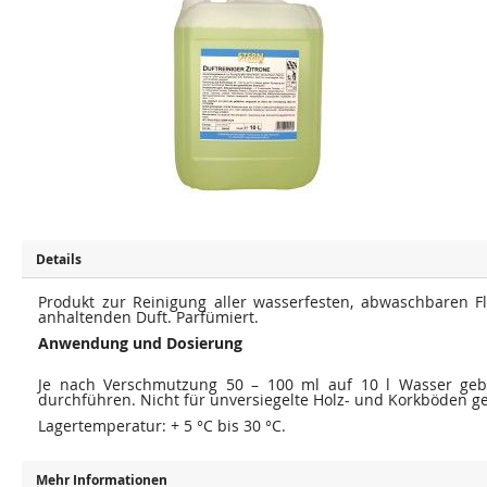
u
u
m
m
E
A
n
n
d
f
e
a
d
n
e
g
r
d
B
e
i
r
l
B
d
i
e
l
r
d
g
e
a
r
l
g
e
a
Details
r
l
i
e
e
Produkt zur Reinigung aller wasserfesten, abwaschbaren Fl
r
s
i
anhaltenden Duft. Parfümiert.
p
e
Anwendung und Dosierung
r
s
i
p
n
r
Je nach Verschmutzung 50 – 100 ml auf 10 l Wasser geb
g
i
durchführen. Nicht für unversiegelte Holz- und Korkböden ge
e
n
n
g
Lagertemperatur: + 5 °C bis 30 °C.
e
n
Mehr Informationen