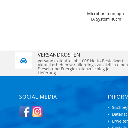
Microborstenmopp
TA System 40cm
VERSANDKOSTEN
Versandkostenfrei ab 100€ Netto-Bestellwert.
Aktuell erheben wir allerdings zusätzlich einen
Diesel- und Energiekostenzuschlag je
Lieferung.
SOCIAL MEDIA
INFOR
Suchbeg
Datensc
Erweite
Bestell