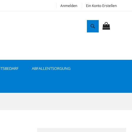
Anmelden
Ein Konto Erstellen
S
u
MEIN WAR
c
h
e
ITSBEDARF
ABFALLENTSORGUNG