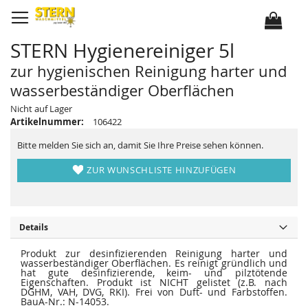
D
i
r
e
k
STERN Hygienereiniger 5l
t
z
u
zur hygienischen Reinigung harter und
m
I
wasserbeständiger Oberflächen
n
h
Z
Z
Nicht auf Lager
a
u
u
l
Artikelnummer:
106422
m
m
t
E
A
n
n
Bitte melden Sie sich an, damit Sie Ihre Preise sehen können.
d
f
e
a
d
n
ZUR WUNSCHLISTE HINZUFÜGEN
e
g
r
d
B
e
i
r
l
B
d
i
Details
e
l
r
d
g
e
Produkt zur desinfizierenden Reinigung harter und
a
r
wasserbeständiger Oberflächen. Es reinigt gründlich und
l
g
hat gute desinfizierende, keim- und pilztötende
e
a
Eigenschaften. Produkt ist NICHT gelistet (z.B. nach
r
l
DGHM, VAH, DVG, RKI). Frei von Duft- und Farbstoffen.
i
e
BauA-Nr.: N-14053.
e
r