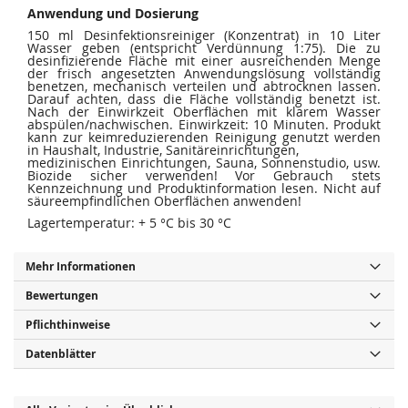
s
i
Anwendung und Dosierung
p
e
r
s
150 ml Desinfektionsreiniger (Konzentrat) in 10 Liter
i
p
Wasser geben (entspricht Verdünnung 1:75). Die zu
n
r
desinfizierende Fläche mit einer ausreichenden Menge
g
i
der frisch angesetzten Anwendungslösung vollständig
e
n
benetzen, mechanisch verteilen und abtrocknen lassen.
n
g
Darauf achten, dass die Fläche vollständig benetzt ist.
e
n
Nach der Einwirkzeit Oberflächen mit klarem Wasser
abspülen/nachwischen. Einwirkzeit: 10 Minuten. Produkt
kann zur keimreduzierenden Reinigung genutzt werden
in Haushalt, Industrie, Sanitäreinrichtungen,
medizinischen Einrichtungen, Sauna, Sonnenstudio, usw.
Biozide sicher verwenden! Vor Gebrauch stets
Kennzeichnung und Produktinformation lesen. Nicht auf
säureempfindlichen Oberflächen anwenden!
Lagertemperatur: + 5 °C bis 30 °C
Mehr Informationen
Bewertungen
Pflichthinweise
Datenblätter