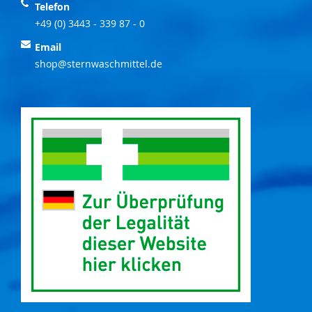
Telefon
+49 (0) 3443 - 339 87 - 0
Email
shop@sternwaschmittel.de