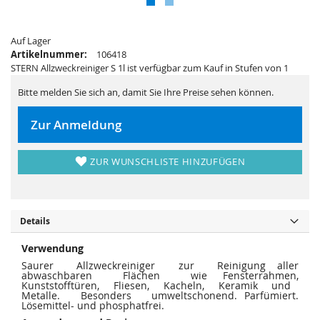
s
i
p
e
r
s
i
p
n
Auf Lager
r
g
i
Artikelnummer:
106418
e
n
STERN Allzweckreiniger S 1l ist verfügbar zum Kauf in Stufen von 1
n
g
e
n
Bitte melden Sie sich an, damit Sie Ihre Preise sehen können.
Zur Anmeldung
ZUR WUNSCHLISTE HINZUFÜGEN
Details
Verwendung
Saurer Allzweckreiniger zur Reinigung aller
abwaschbaren Flächen wie Fensterrahmen,
Kunststofftüren, Fliesen, Kacheln, Keramik und
Metalle. Besonders umweltschonend. Parfümiert.
Lösemittel- und phosphatfrei.