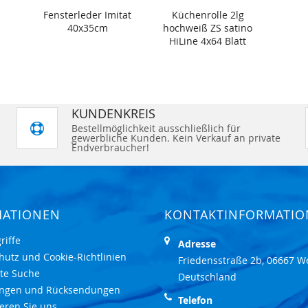
Fensterleder Imitat
Küchenrolle 2lg
40x35cm
hochweiß ZS satino
HiLine 4x64 Blatt
KUNDENKREIS
Bestellmöglichkeit ausschließlich für
gewerbliche Kunden. Kein Verkauf an private
Endverbraucher!
MATIONEN
KONTAKTINFORMATI
riffe
Adresse
hutz und Cookie-Richtlinien
Friedensstraße 2b, 06667 W
rte Suche
Deutschland
ungen und Rücksendungen
Telefon
eren Sie uns