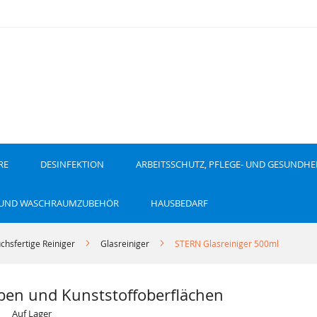
RE
DESINFEKTION
ARBEITSSCHUTZ, PFLEGE- UND GESUNDHE
 UND WASCHRAUMZUBEHÖR
HAUSBEDARF
chsfertige Reiniger
Glasreiniger
STERN Glasreiniger 500ml
eiben und Kunststoffoberflächen
Auf Lager