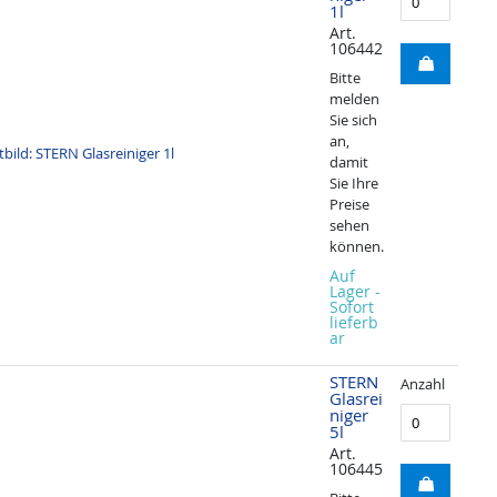
1l
Art.
106442
Bitte
melden
Sie sich
an,
damit
Sie Ihre
Preise
sehen
können.
Auf
Lager -
Sofort
lieferb
ar
STERN
Anzahl
Glasrei
niger
5l
Art.
106445