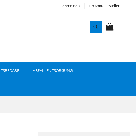
Anmelden
Ein Konto Erstellen
S
u
MEIN WAR
c
h
e
ITSBEDARF
ABFALLENTSORGUNG