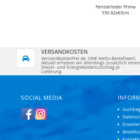
Fensterleder Prima
550 82x63cm
VERSANDKOSTEN
Versandkostenfrei ab 100€ Netto-Bestellwert.
Aktuell erheben wir allerdings zusätzlich einen
Diesel- und Energiekostenzuschlag je
Lieferung.
SOCIAL MEDIA
INFOR
Suchbeg
Datensc
Erweite
Bestell
Kontakti