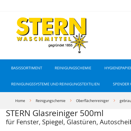
D
i
r
e
k
t
z
u
m
I
n
h
a
l
t
BASISSORTIMENT
REINIGUNGSCHEMIE
HYGIENEPAPIE
REINIGUNGSSYSTEME UND REINIGUNGSTEXTILIEN
SPENDER
Home
Reinigungschemie
Oberflächenreiniger
gebrau
STERN Glasreiniger 500ml
für Fenster, Spiegel, Glastüren, Autosch
Z
Z