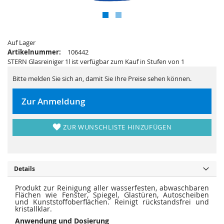
i
e
e
r
s
i
p
e
r
s
i
p
n
Auf Lager
r
g
i
Artikelnummer:
106442
e
n
STERN Glasreiniger 1l ist verfügbar zum Kauf in Stufen von 1
n
g
e
n
Bitte melden Sie sich an, damit Sie Ihre Preise sehen können.
Zur Anmeldung
ZUR WUNSCHLISTE HINZUFÜGEN
Details
Produkt zur Reinigung aller wasserfesten, abwaschbaren
Flächen wie Fenster, Spiegel, Glastüren, Autoscheiben
und Kunststoffoberflächen. Reinigt rückstandsfrei und
kristallklar.
Anwendung und Dosierung